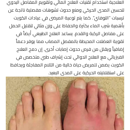
العلاجية استخدام تقنيات العلاج المائي وتقويم المفاصل اليدوي
لتحسين المدى الحركي ومنع حدوث تشوهات مفصلية ناتجة عن
ترسبات “التوفاي”. كما يتم توعية المرضى في عيادات الكويت
بأهمية شرب الماء بكثرة والحفاظ على وزن مثالي لتقليل الحمل
على مفاصل الركبة والقدم. يساعد العلاج الطبيعي أيضاً في
تقوية العضلات المحيطة بالمفصل المصاب مما يوفر دعماً
إضافياً ويقلل من فرص حدوث إصابات أخرى. إن دمج العلاج
الفيزيائي مع العلاج الدوائي تحت إشراف طبي متخصص في
الكويت يضمن للمريض حياة خالية من الآلام المفاجئة ويحافظ
على استقلاليته الحركية على المدى البعيد.