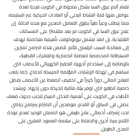
تنتشر آلام عرق النسا بشكل ملحوظ في الكويت نتيجة لعدة
عوامل منها قلة النشاط البدني أو العادات الحركية غير السليمة،
مما يتطلب وعياً طبياً بطرق التعامل الصحيح مع هذه الحالة. إن
علاج عرق النسا في الكويت لم يعد مقتصرًا على المسكنات
التقليدية، بل امتد ليشمل بروتوكولات تأهيلية متكاملة تهدف
إلى معالجة السبب الرئيسي للألم. تتضمن هذه البرامج تمارين
الاستطالة المخصصة للعضلة الكمثرية والفقرات القطنية،
بالإضافة إلى استخدام أجهزة التحفيز الكهربائي للأعصاب التي
تساهم في تهدئة الإشارات المؤلمة المرسلة للدماغ. كما يلعب
العلاج المائي دوراً كبيراً في تخفيف الضغط عن الأعصاب بفضل
خاصية الطفو التي توفر بيئة مثالية للحركة دون إجهاد. ويشدد
الأطباء في الكويت على أهمية التدخل المبكر لتجنب حدوث ضعف
عضلي في الساق أو القدم، موضحين أن الالتزام ببرنامج رياضي
تحت إشراف أخصائي علاج طبيعي هو الضمان الوحيد لعدم عودة
الآلام مرة أخرى والحفاظ على سلامة العمود الفقري على
المدى الطويل.