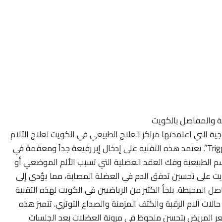
لية والمفاصل بالكويت
اجية التي اعتمدتها مراكز العلاج الطبيعي في الكويت لعلاج الآلام
الناتجة عن النقاط العضلية الزنادية “Trigger Points”. تعتمد هذه التقنية على إدخال إبر رفيعة جداً ومعقمة في
سم الطبيعية وفك العقد العضلية التي تسبب الألم الموضعي أو
لكويت على تحسين تدفق الدم في العضلة المصابة، مما يؤدي إلى
ل المحيطة. يلجأ الكثير من الرياضيين في الكويت لهذه التقنية
حالات آلام الرقبة والكتف المزمنة والصداع التوتري. تتميز هذه
عر المريض بتحسن ملحوظ في مرونة العضلات بعد الجلسات