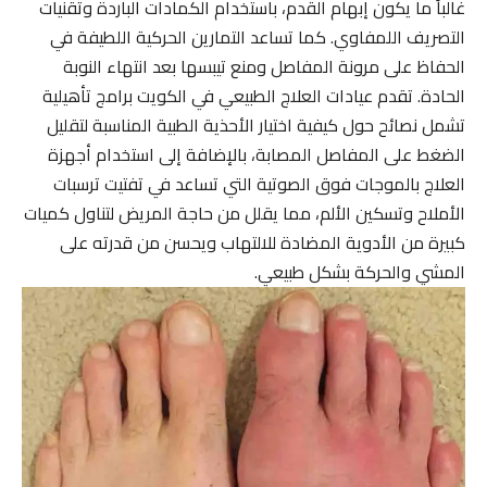
غالباً ما يكون إبهام القدم، باستخدام الكمادات الباردة وتقنيات
التصريف اللمفاوي. كما تساعد التمارين الحركية اللطيفة في
الحفاظ على مرونة المفاصل ومنع تيبسها بعد انتهاء النوبة
الحادة. تقدم عيادات العلاج الطبيعي في الكويت برامج تأهيلية
تشمل نصائح حول كيفية اختيار الأحذية الطبية المناسبة لتقليل
الضغط على المفاصل المصابة، بالإضافة إلى استخدام أجهزة
العلاج بالموجات فوق الصوتية التي تساعد في تفتيت ترسبات
الأملاح وتسكين الألم، مما يقلل من حاجة المريض لتناول كميات
كبيرة من الأدوية المضادة للالتهاب ويحسن من قدرته على
المشي والحركة بشكل طبيعي.