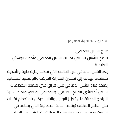
📅 مايو 2, 2026
|
👤 physical
علاج الشلل الدماغي
برامج التأهيل الشامل لحالات الشلل الدماغي وأحدث الوسائل
العلاجية
يعد الشلل الدماغي من الحالات التي تتطلب رعاية طبية وتأهيلية
مستمرة تهدف إلى تحسين القدرات الحركية والوظيفية للمصاب.
يعتمد علاج الشلل الدماغي على فريق طبي متعدد التخصصات
يشمل أخصائيي العلاج الطبيعي، والوظيفي، ونطق وتخاطب. تركز
البرامج الحديثة على تعزيز التوازن والتآزر الحركي باستخدام تقنيات
مثل العلاج المكثف (برنامج البدلة الفضائية) الذي يساعد في
تحسين وضعية الجسم وتقوية العضلات. كما يتم دمج العلاج