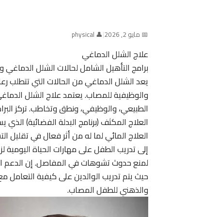
📅 مايو 2, 2026
|
👤 physical
علاج الشلل الدماغي
برامج التأهيل الشامل لحالات الشلل الدماغي و
يعد الشلل الدماغي من الحالات التي تتطلب رع
والوظيفية للمصاب. يعتمد علاج الشلل الدما
الطبيعي، والوظيفي، ونطق وتخاطب. تركز البرامج 
العلاج المكثف (برنامج البدلة الفضائية) الذ
العلاج المائي لما له من أثر فعال في تقليل ال
إلى تدريب الطفل على مهارات الحياة اليومية لزي
لمنع حدوث تشوهات في المفاصل. إن الدعم ال
حيث يتم تدريب الوالدين على كيفية التعامل مع
والذهني للطفل المصاب.