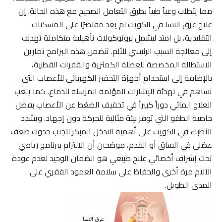
مما يتطلب وعياً طبياً بطرق التعامل الصحيح مع هذه الحالة. إن
علاج عرق النسا في الكويت لم يعد مقتصرًا على المسكنات
التقليدية، بل امتد ليشمل بروتوكولات تأهيلية متكاملة تهدف
إلى معالجة السبب الرئيسي للألم. تتضمن هذه البرامج تمارين
الاستطالة المخصصة للعضلة الكمثرية والفقرات القطنية،
بالإضافة إلى استخدام أجهزة التحفيز الكهربائي للأعصاب التي
تساهم في تهدئة الإشارات المؤلمة المرسلة للدماغ. كما يلعب
العلاج المائي دوراً كبيراً في تخفيف الضغط عن الأعصاب بفضل
خاصية الطفو التي توفر بيئة مثالية للحركة دون إجهاد. ويشدد
الأطباء في الكويت على أهمية التدخل المبكر لتجنب حدوث ضعف
عضلي في الساق أو القدم، موضحين أن الالتزام ببرنامج رياضي
تحت إشراف أخصائي علاج طبيعي هو الضمان الوحيد لعدم عودة
الآلام مرة أخرى والحفاظ على سلامة العمود الفقري على
المدى الطويل.