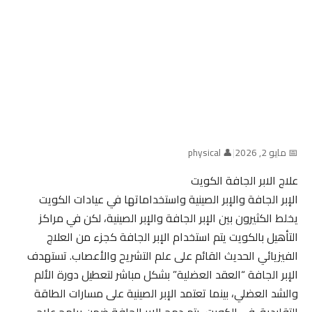
📅 مايو 2, 2026
|
👤 physical
علاج الابر الجافة الكويت
الإبر الجافة والإبر الصينية واستخداماتها في عيادات الكويت
يخلط الكثيرون بين الإبر الجافة والإبر الصينية، لكن في مراكز
التأهيل بالكويت يتم استخدام الإبر الجافة كجزء من العلاج
الفيزيائي الحديث القائم على علم التشريح والأعصاب. تستهدف
الإبر الجافة “العقد العضلية” بشكل مباشر لتعطيل دورة الألم
والشد العضلي، بينما تعتمد الإبر الصينية على مسارات الطاقة
التقليدية. في الكويت، يتم دمج الإبر الجافة ضمن برامج علاج