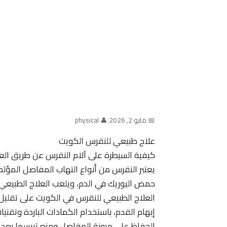
📅 مايو 2, 2026
|
👤 physical
علاج طبيعي للنقرس الكويت
كيفية السيطرة على آلام النقرس عن طريق العل
يعتبر النقرس من أنواع التهاب المفاصل المؤلم
حمض اليوريك في الدم، ويلعب العلاج الطبيعي دو
العلاج الطبيعي للنقرس في الكويت على تقليل ا
إبهام القدم، باستخدام الكمادات الباردة وتقني
الحفاظ على مرونة المفاصل ومنع تيبسها بعد ان