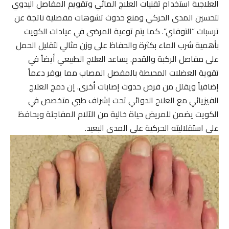
العلاجية استخدام تقنيات العلاج المائي وتقويم المفاصل اليدوي
لتحسين المدى الحركي ومنع حدوث تشوهات مفصلية ناتجة عن
ترسبات “التوفاي”. كما يتم توعية المرضى في عيادات الكويت
بأهمية شرب الماء بكثرة والحفاظ على وزن مثالي لتقليل الحمل
على مفاصل الركبة والقدم. يساعد العلاج الطبيعي أيضاً في
تقوية العضلات المحيطة بالمفصل المصاب مما يوفر دعماً
إضافياً ويقلل من فرص حدوث إصابات أخرى. إن دمج العلاج
الفيزيائي مع العلاج الدوائي تحت إشراف طبي متخصص في
الكويت يضمن للمريض حياة خالية من الآلام المفاجئة ويحافظ
على استقلاليته الحركية على المدى البعيد.