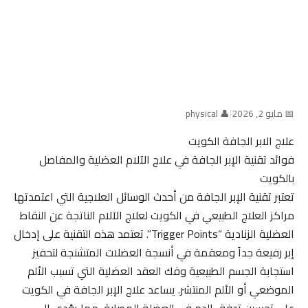
📅 مايو 2, 2026
|
👤 physical
علاج الابر الجافة الكويت
فوائد تقنية الإبر الجافة في علاج الآلام العضلية والمفاصل
بالكويت
تعتبر تقنية الإبر الجافة من أحدث الوسائل العلاجية التي اعتمدتها
مراكز العلاج الطبيعي في الكويت لعلاج الآلام الناتجة عن النقاط
العضلية الزنادية “Trigger Points”. تعتمد هذه التقنية على إدخال
إبر رفيعة جداً ومعقمة في أنسجة العضلات المتشنجة لتحفيز
استجابة الجسم الطبيعية وفك العقد العضلية التي تسبب الألم
الموضعي أو الألم المنتشر. يساعد علاج الإبر الجافة في الكويت
على تحسين تدفق الدم في العضلة المصابة، مما يؤدي إلى