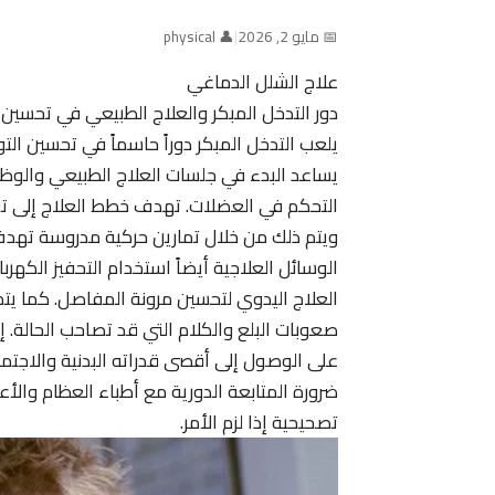
📅 مايو 2, 2026
|
👤 physical
علاج الشلل الدماغي
دور التدخل المبكر والعلاج الطبيعي في تحسين
يلعب التدخل المبكر دوراً حاسماً في تحسين ال
يساعد البدء في جلسات العلاج الطبيعي والو
التحكم في العضلات. تهدف خطط العلاج إلى تقليل
ويتم ذلك من خلال تمارين حركية مدروسة تهد
الوسائل العلاجية أيضاً استخدام التحفيز الكهر
العلاج اليدوي لتحسين مرونة المفاصل. كما يتم
صعوبات البلع والكلام التي قد تصاحب الحالة
على الوصول إلى أقصى قدراته البدنية والاجت
ضرورة المتابعة الدورية مع أطباء العظام والأع
تصحيحية إذا لزم الأمر.