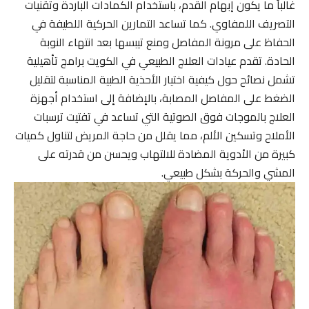
غالباً ما يكون إبهام القدم، باستخدام الكمادات الباردة وتقنيات
التصريف اللمفاوي. كما تساعد التمارين الحركية اللطيفة في
الحفاظ على مرونة المفاصل ومنع تيبسها بعد انتهاء النوبة
الحادة. تقدم عيادات العلاج الطبيعي في الكويت برامج تأهيلية
تشمل نصائح حول كيفية اختيار الأحذية الطبية المناسبة لتقليل
الضغط على المفاصل المصابة، بالإضافة إلى استخدام أجهزة
العلاج بالموجات فوق الصوتية التي تساعد في تفتيت ترسبات
الأملاح وتسكين الألم، مما يقلل من حاجة المريض لتناول كميات
كبيرة من الأدوية المضادة للالتهاب ويحسن من قدرته على
المشي والحركة بشكل طبيعي.