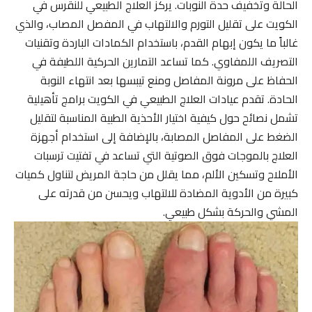
الحالة وتخفيف حدة النوبات. يركز العلاج الطبيعي للنقرس في
الكويت على تقليل التورم والالتهاب في المفصل المصاب، والذي
غالباً ما يكون إبهام القدم، باستخدام الكمادات الباردة وتقنيات
التصريف اللمفاوي. كما تساعد التمارين الحركية اللطيفة في
الحفاظ على مرونة المفاصل ومنع تيبسها بعد انتهاء النوبة
الحادة. تقدم عيادات العلاج الطبيعي في الكويت برامج تأهيلية
تشمل نصائح حول كيفية اختيار الأحذية الطبية المناسبة لتقليل
الضغط على المفاصل المصابة، بالإضافة إلى استخدام أجهزة
العلاج بالموجات فوق الصوتية التي تساعد في تفتيت ترسبات
الأملاح وتسكين الألم، مما يقلل من حاجة المريض لتناول كميات
كبيرة من الأدوية المضادة للالتهاب ويحسن من قدرته على
المشي والحركة بشكل طبيعي.