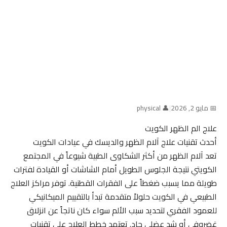
📅 مايو 2, 2026
|
👤 physical
علاج الم الظهر الكويت
أحدث تقنيات علاج آلام الظهر والديسك في عيادات الكويت
تعد آلام الظهر من أكثر الشكاوى الطبية شيوعاً في المجتمع
الكويتي نتيجة الجلوس الطويل أمام الشاشات أو القيادة لفترات
طويلة مما يسبب ضغطاً على الفقرات القطنية. توفر مراكز العلاج
الطبيعي في الكويت حلولاً متقدمة تبدأ بالتقييم الميكانيكي
للعمود الفقري لتحديد سبب الألم سواء كان ناتجاً عن انزلاق
غضروفي أو شد عضلي حاد. تعتمد خطط العلاج على تقنيات