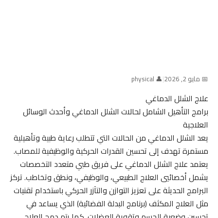
📅 مايو 2, 2026
|
👤 physical
علاج الشلل الدماغي
برامج التأهيل الشامل لحالات الشلل الدماغي وأحدث الوسائل
العلاجية
يعد الشلل الدماغي من الحالات التي تتطلب رعاية طبية وتأهيلية
مستمرة تهدف إلى تحسين القدرات الحركية والوظيفية للمصاب.
يعتمد علاج الشلل الدماغي على فريق طبي متعدد التخصصات
يشمل أخصائيي العلاج الطبيعي، والوظيفي، ونطق وتخاطب. تركز
البرامج الحديثة على تعزيز التوازن والتآزر الحركي باستخدام تقنيات
مثل العلاج المكثف (برنامج البدلة الفضائية) الذي يساعد في
تحسين وضعية الجسم وتقوية العضلات. كما يتم دمج العلاج