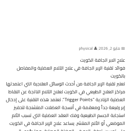
📅 مايو 2, 2026
|
👤 physical
علاج الابر الجافة الكويت
فوائد تقنية الإبر الجافة في علاج الآلام العضلية والمفاصل
بالكويت
تعتبر تقنية الإبر الجافة من أحدث الوسائل العلاجية التي اعتمدتها
مراكز العلاج الطبيعي في الكويت لعلاج الآلام الناتجة عن النقاط
العضلية الزنادية “Trigger Points”. تعتمد هذه التقنية على إدخال
إبر رفيعة جداً ومعقمة في أنسجة العضلات المتشنجة لتحفيز
استجابة الجسم الطبيعية وفك العقد العضلية التي تسبب الألم
الموضعي أو الألم المنتشر. يساعد علاج الإبر الجافة في الكويت
على تحسين تدفق الدم في العضلة المصابة، مما يؤدي إلى