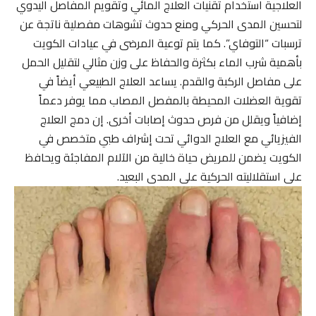
العلاجية استخدام تقنيات العلاج المائي وتقويم المفاصل اليدوي
لتحسين المدى الحركي ومنع حدوث تشوهات مفصلية ناتجة عن
ترسبات “التوفاي”. كما يتم توعية المرضى في عيادات الكويت
بأهمية شرب الماء بكثرة والحفاظ على وزن مثالي لتقليل الحمل
على مفاصل الركبة والقدم. يساعد العلاج الطبيعي أيضاً في
تقوية العضلات المحيطة بالمفصل المصاب مما يوفر دعماً
إضافياً ويقلل من فرص حدوث إصابات أخرى. إن دمج العلاج
الفيزيائي مع العلاج الدوائي تحت إشراف طبي متخصص في
الكويت يضمن للمريض حياة خالية من الآلام المفاجئة ويحافظ
على استقلاليته الحركية على المدى البعيد.