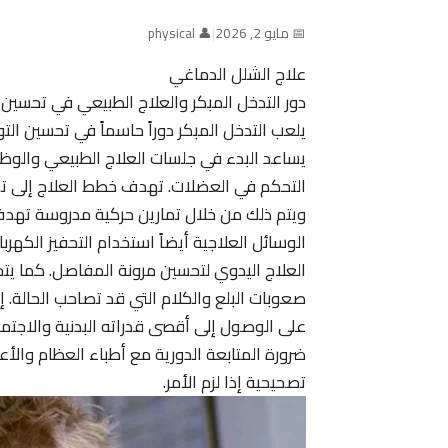
📅 مايو 2, 2026
|
👤 physical
علاج الشلل الدماغي
دور التدخل المبكر والعلاج الطبيعي في تحسين
يلعب التدخل المبكر دوراً حاسماً في تحسين ال
يساعد البدء في جلسات العلاج الطبيعي والو
التحكم في العضلات. تهدف خطط العلاج إلى تقليل
ويتم ذلك من خلال تمارين حركية مدروسة تهد
الوسائل العلاجية أيضاً استخدام التحفيز الكهر
العلاج اليدوي لتحسين مرونة المفاصل. كما يتم
صعوبات البلع والكلام التي قد تصاحب الحالة
على الوصول إلى أقصى قدراته البدنية والاجت
ضرورة المتابعة الدورية مع أطباء العظام والأع
تصحيحية إذا لزم الأمر.