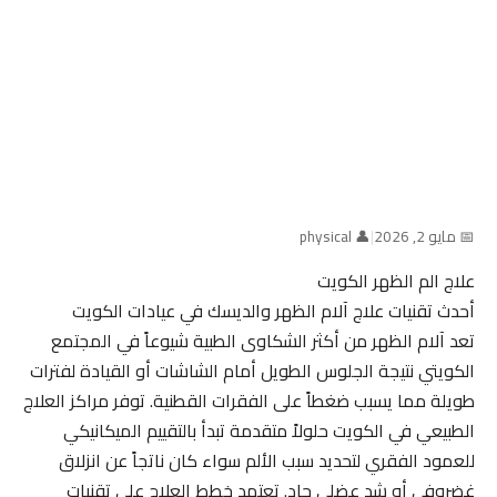
📅 مايو 2, 2026
|
👤 physical
علاج الم الظهر الكويت
أحدث تقنيات علاج آلام الظهر والديسك في عيادات الكويت
تعد آلام الظهر من أكثر الشكاوى الطبية شيوعاً في المجتمع
الكويتي نتيجة الجلوس الطويل أمام الشاشات أو القيادة لفترات
طويلة مما يسبب ضغطاً على الفقرات القطنية. توفر مراكز العلاج
الطبيعي في الكويت حلولاً متقدمة تبدأ بالتقييم الميكانيكي
للعمود الفقري لتحديد سبب الألم سواء كان ناتجاً عن انزلاق
غضروفي أو شد عضلي حاد. تعتمد خطط العلاج على تقنيات